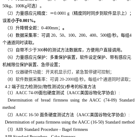
50kg、100Kg可选）。
（2）力量感应元精度：＝0.0001 g（精度同时同步到软件显示上）；
误差
小于
0.001%。
（3）升降臂全距：0-400mm；
。
（4）数据采集率：可调 20、50、100、200、400、500组/秒。每组4
个通道同时读取。
（5）自带不少于300种的测试方法数据库，方便用户直接调用。
（6）力量感应元保护：多重保护装置，软件设定保护、带有感应元
机械限位保护装置、急停设置；
（7）
仪器硬件功能：开关机显示灯，紧急暂停键可控制；
（8）
软件数据采集率：可调
20-2000组/秒。每组4个通道同时读取；
4.2
端子拉力检测仪
(物性测试仪)参考的标准方法
（1）AACC 74-09面包硬度测试（AACC美国谷物化学协会）:
Determination of bread firmness using the AACC (74-09) Standard
method
（2）AACC 16-50 面条硬度测试方法（AACC美国谷物化学协会）:
Determination of pasta firmness using the AACC (16-50) Standard method
（3）AIB Standard Procedure - Bagel firmness
AIB Standard Procedure - Cake firmness