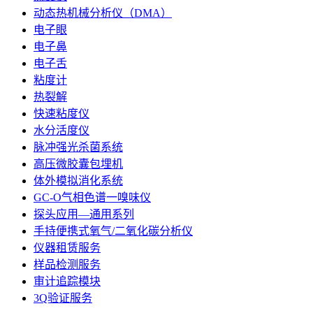
动态热机械分析仪（DMA）
电子眼
电子鼻
电子舌
粘度计
热裂解
快速粘度仪
水分活度仪
脉冲强光杀菌系统
高压微胶囊包埋机
体外模拟消化系统
GC-O气相色谱一嗅味仪
探头应用—通用系列
手持便携式氧气/二氧化碳分析仪
仪器租赁服务
样品检测服务
审计追踪模块
3Q验证服务