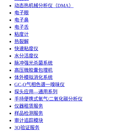
动态热机械分析仪（DMA）
电子眼
电子鼻
电子舌
粘度计
热裂解
快速粘度仪
水分活度仪
脉冲强光杀菌系统
高压微胶囊包埋机
体外模拟消化系统
GC-O气相色谱一嗅味仪
探头应用—通用系列
手持便携式氧气/二氧化碳分析仪
仪器租赁服务
样品检测服务
审计追踪模块
3Q验证服务