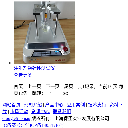
注射剂通针性测试仪
查看更多
首页
上一页
下一页
尾页
共1记录，当前1/1页 每
页12条 跳转：
GO
网站首页
|
公司介绍
|
产品中心
|
应用案例
|
技术支持
|
资料下
载
|
市场活动
|
资讯中心
|
联系我们
|
GoogleSitemap
版权所有：上海保圣实业发展有限公司
IC备案号：沪ICP备14034510号-1