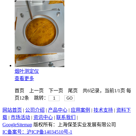
烟叶测定仪
查看更多
首页
上一页
下一页
尾页
共6记录，当前1/1页 每
页12条 跳转：
GO
网站首页
|
公司介绍
|
产品中心
|
应用案例
|
技术支持
|
资料下
载
|
市场活动
|
资讯中心
|
联系我们
|
GoogleSitemap
版权所有：上海保圣实业发展有限公司
IC备案号：沪ICP备14034510号-1