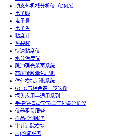
动态热机械分析仪（DMA）
电子眼
电子鼻
电子舌
粘度计
热裂解
快速粘度仪
水分活度仪
脉冲强光杀菌系统
高压微胶囊包埋机
体外模拟消化系统
GC-O气相色谱一嗅味仪
探头应用—通用系列
手持便携式氧气/二氧化碳分析仪
仪器租赁服务
样品检测服务
审计追踪模块
3Q验证服务