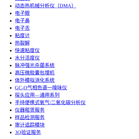
动态热机械分析仪（DMA）
电子眼
电子鼻
电子舌
粘度计
热裂解
快速粘度仪
水分活度仪
脉冲强光杀菌系统
高压微胶囊包埋机
体外模拟消化系统
GC-O气相色谱一嗅味仪
探头应用—通用系列
手持便携式氧气/二氧化碳分析仪
仪器租赁服务
样品检测服务
审计追踪模块
3Q验证服务