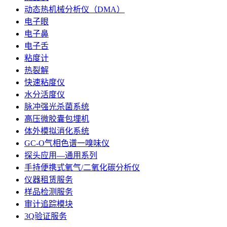
动态热机械分析仪（DMA）
电子眼
电子鼻
电子舌
粘度计
热裂解
快速粘度仪
水分活度仪
脉冲强光杀菌系统
高压微胶囊包埋机
体外模拟消化系统
GC-O气相色谱一嗅味仪
探头应用—通用系列
手持便携式氧气/二氧化碳分析仪
仪器租赁服务
样品检测服务
审计追踪模块
3Q验证服务