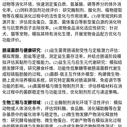
动物等消化环境，快速测定蛋白质、氨基酸、磷等养分的体外消
化率。
(2)
饲料添加剂功效评价：研究酶制剂、酸化剂、植物提取
物等在模拟消化过程中的活性变化与作用效果。
(3)
非常规饲料资
源开发：评估昆虫蛋白、藻类、菌体蛋白等新型蛋白源的消化特
性与抗营养因子去除效率。
(4)
宠物食品消化适应性研究：针对
犬、猫等宠物，模拟其特有消化生理，开展宠物食品配方优化与
功能评价。
肠道菌群与健康研究
：
(1)
益生菌胃肠道耐受性与定植潜力评估：
模拟胃酸、胆盐等逆境，测定益生菌存活率，并结合肠道阶段模
拟评估其黏附与定植能力。
(2)
益生元与后生元代谢研究：模拟结
肠发酵环境，研究膳食纤维、功能性低聚糖等被肠道菌群代谢生
成短链脂肪酸的过程。
(3)
菌群
-
宿主互作体外模型：构建微生物
-
肠上皮共培养模拟系统，研究特定菌株对肠道屏障、免疫调节等
功能的影响。
(4)
粪菌移植与微生物制剂开发：评估移植材料在消
化过程中的菌群稳定性与功能活性，优化制剂形式与递送策略。
生物工程与发酵领域
：
(1)
工业酶制剂消化环境下活性评价：模拟
动物或人体消化条件，评估饲料酶、食品酶、消化辅助酶等在复
杂基质中的催化效率与稳定性。
(2)
微生物发酵产物消化释放特
性：研究酵母抽提物、微生物蛋白、代谢产物等在模拟消化过程
中的释放规律与生物利用度。
(3)
合成生物学产物耐受性测试：针