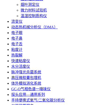
烟叶测定仪
微力材料试验机
温湿控制质构仪
流变仪
动态热机械分析仪（DMA）
电子眼
电子鼻
电子舌
粘度计
热裂解
快速粘度仪
水分活度仪
脉冲强光杀菌系统
高压微胶囊包埋机
体外模拟消化系统
GC-O气相色谱一嗅味仪
探头应用—通用系列
手持便携式氧气/二氧化碳分析仪