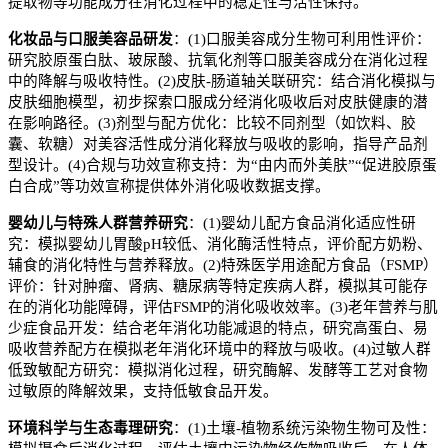
提取物等功能成分在消化过程中的稳定性与活性保持。
化妆品与口服美容品研发
：
(1)
口服美容成分生物可利用性评价：
研究胶原蛋白肽、玻尿酸、抗氧化剂等口服美容成分在消化过程
中的降解与吸收特性。
(2)
皮肤
-
肠道轴关联研究：结合消化模拟与
皮肤细胞模型，初步探索口服成分经消化吸收后对皮肤健康的潜
在影响路径。
(3)
剂型与配方优化：比较不同剂型（如饮料、胶
囊、软糖）对美容活性成分消化释放与吸收的影响，指导产品剂
型设计。
(4)
合规与功效宣称支持：为
“
由内而外美肤
”“
促进胶原蛋
白合成
”
等功效宣称提供体外消化吸收数据支撑。
婴幼儿与特殊人群营养研究
：
(1)
婴幼儿配方食品消化适应性研
究：模拟婴幼儿胃酸
pH
较低、消化酶活性特点，评价配方奶粉、
辅食的消化特性与营养释放。
(2)
特殊医学用途配方食品（
FSMP
）
评价：针对肿瘤、肾病、糖尿病等特定疾病人群，模拟其可能存
在的消化功能障碍，评估
FSMP
的消化吸收效率。
(3)
老年营养与肌
少症食品开发：结合老年消化功能减退的特点，研究高蛋白、易
吸收营养配方在模拟老年消化环境中的释放与吸收。
(4)
过敏人群
低致敏配方研究：模拟消化过程，研究酶解、发酵等工艺对食物
过敏原的降解效果，支持低敏食品开发。
环境科学与生态毒理研究
：
(1)
土壤
-
植物系统污染物生物可及性：