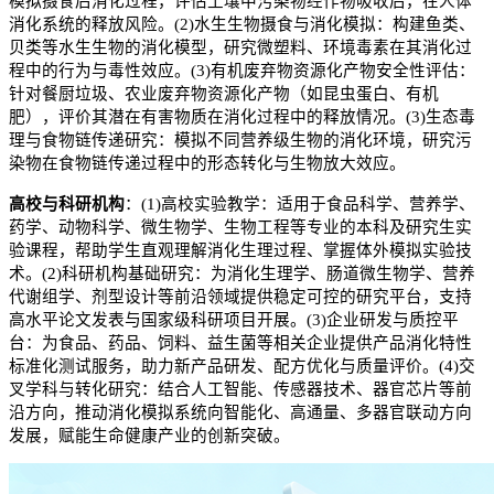
模拟摄食后消化过程，评估土壤中污染物经作物吸收后，在人体
消化系统的释放风险。
(2)
水生生物摄食与消化模拟：构建鱼类、
贝类等水生生物的消化模型，研究微塑料、环境毒素在其消化过
程中的行为与毒性效应。
(3)
有机废弃物资源化产物安全性评估：
针对餐厨垃圾、农业废弃物资源化产物（如昆虫蛋白、有机
肥），评价其潜在有害物质在消化过程中的释放情况。
(3)
生态毒
理与食物链传递研究：模拟不同营养级生物的消化环境，研究污
染物在食物链传递过程中的形态转化与生物放大效应。
高校与科研机构
：
(1)
高校实验教学：适用于食品科学、营养学、
药学、动物科学、微生物学、生物工程等专业的本科及研究生实
验课程，帮助学生直观理解消化生理过程、掌握体外模拟实验技
术。
(2)
科研机构基础研究：为消化生理学、肠道微生物学、营养
代谢组学、剂型设计等前沿领域提供稳定可控的研究平台，支持
高水平论文发表与国家级科研项目开展。
(3)
企业研发与质控平
台：为食品、药品、饲料、益生菌等相关企业提供产品消化特性
标准化测试服务，助力新产品研发、配方优化与质量评价。
(4)
交
叉学科与转化研究：结合人工智能、传感器技术、器官芯片等前
沿方向，推动消化模拟系统向智能化、高通量、多器官联动方向
发展，赋能生命健康产业的创新突破。