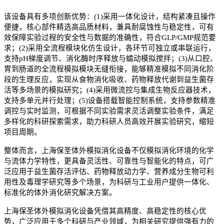
该
设备
具有多项创新优势：
(1)
采用一体化设计，结构紧凑且操作
便捷，核心部件精选高品质材料，兼具耐腐蚀性与稳定性，可有
效保障实验过程的安全性与数据的准确性
，
符合
GLP/GMP
规范要
求
；
(2)
采用全流程模块化仿生设计，各环节可独立或串联运行，
支持
pH
梯度调节、消化酶时序释放与蠕动模拟搅拌；
(3)
从口腔、
胃到肠道的全流程模拟模块无缝衔接，能够精准模拟不同消化阶
段的生理反应，实现从食物消化吸收、药物释放代谢到益生菌存
活等多场景的模拟研究
；
(4)
采用微流控与集成生物反应器技术，
支持多单元并行处理；
(5)
设备搭载智能控制系统，支持参数精准
调控与实时监测，可根据不同实验需求灵活调整实验条件，满足
多样化的科研探索需求，助力科研人员高效开展实验研究，缩短
项目周期。
整体而言，
上海保圣体外模拟消化设备
不仅模拟消化环境的化学
与流体力学特性，更具备灵活性、可靠性与智能化的特点，可广
泛应用于益生菌存活评估、药物释放动力学、营养成分生物可利
用性及毒理学研究等多个场景，为科研与工业用户提供一体化、
标准化的体外消化研究解决方案。
上海保圣体外模拟消化设备凭借其高精度、高稳定性的核心优
势，广泛应用于多个科研与产业领域，为相关研究提供强有力的