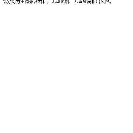
部分均为
生物兼容材料
，无塑化剂、无重金属析出风险。