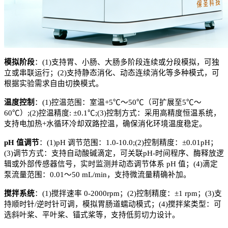
模拟阶段
：
(1)
支持胃、小肠、大肠多阶段连续或分段模拟，
可独
立或串联运行；
(2)
支持静态消化、动态连续消化等多种模式，
可
根据实验需求自由切换模式
。
温度控制
：
(1)
控温范围
：
室温
+5℃
～
50℃
（可扩展至
5℃
～
60℃
）
;(2)
控温精度
:
±0.1℃
;(3)
控制方式：
采用高精度恒温系统，
支持电加热
+
水循环冷却双路控温，
确保消化环境温度稳定
。
pH
值调节
：
(1)
pH
调节范围
：
1.0-10.0
;(2)
控制精度：
±0.01pH
；
(3)
调节方式：
支持自动酸碱滴定，
可关联
pH-
时间程序、酶释放逻
辑或外部传感器信号
，
实时监测并动态调节体系
pH
值；
(4)
滴定
泵流量范围：
0.01
～
50 mL/min
，支持微流量精确补加
。
搅拌系统
：
(1)
搅拌速率
0-200
0
rpm
；
(2)
控制精度：
±1 rpm
；
(3)
支
持
顺时针
/
逆时针可调
，模拟胃肠道蠕动模式
；
(4)
搅拌桨类型：可
选
斜叶桨、平叶桨、锚式桨等
，支持低剪切力设计
。