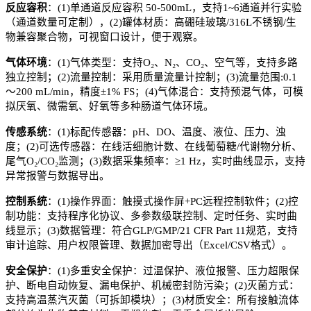
反应容积
：
(1)
单通道反应容积
50-500mL
，支持
1~6
通道并行实验
（通道数量可定制），
(2)
罐体材质：
高硼硅玻璃
/316L
不锈钢
/
生
物兼容聚合物
，可视窗口设计，便于观察。
气体环境
：
(1)
气体类型：
支持
O₂
、
N₂
、
CO₂
、空气
等
，
支持
多路
独立控制
；
(2)
流量控制：采用质量流量计控制；
(3)
流量范围
:
0.1
～
200 mL/min
，精度
±1% FS
；
(4)
气体混合：
支持
预混气体
，可模
拟厌氧、微需氧、好氧等多种肠道气体环境
。
传感系统
：
(1)
标配传感器：
pH
、
DO
、温度、液位、压力、浊
度
；
(2)
可选传感器：
在线活细胞计数、在线葡萄糖
/
代谢物分析、
尾气
O₂/CO₂
监测
；
(3)
数据采集频率：
≥1 Hz
，实时曲线显示，支持
异常报警与数据导出。
控制系统
：
(1)
操作界面：
触摸
式操作
屏
+PC
远程控制软件
；
(2)
控
制功能：支持
程序化协议、多参数级联控制、定时任务、实时曲
线显示
；
(3)
数据管理：符合
GLP/GMP/21 CFR Part 11
规范，支持
审计追踪、用户权限管理、数据加密导出（
Excel/CSV
格式）
。
安全保护
：
(1)
多重安全保护：
过温保护、液位报警、压力超限保
护、断电自动恢复、漏电保护、机械密封防污染
；
(2)
灭菌方式：
支持
高温蒸汽灭菌（可拆卸模块）
；
(3)
材质安全：所有接触流体