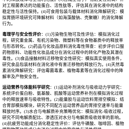
对工程菌表达的功能蛋白、活性肽等，评估其在消化液中的结构
稳定性与活性保持。
(4)
可食用包装与载体材料消化降解研究：模
拟胃肠环境研究可降解材料（如海藻酸钠、壳聚糖）的消化降解
行为。
毒理学与安全性评价
：
(1)
污染物生物可及性评估：模拟消化过
程，研究重金属、有机污染物、微塑料等在食物基质中的释放率
与形态转化。
(2)
药品与化妆品原料消化毒性筛查：初步评价口服
药物原料、功能性化妆品成分在消化过程中的转化产物及其潜在
毒性。
(3)
食品接触材料迁移物安全性研究：模拟真实使用条件，
研究食品包装材料在消化液中有害迁移物的释放行为。
(4)
天然毒
素消化降解研究：评估霉菌毒素、植物毒素等在消化过程中的降
解率及产物安全性。
运动营养与体能科学研究
：
(1)
运动补剂消化与吸收动力学研究：
系统评价蛋白粉、氨基酸、肌酸等运动营养补剂在模拟消化过程
中的释放速率与吸收特性。
(2)
能量胶与运动饮料胃排空模拟：结
合胃部模拟模块，研究不同配方运动营养品的胃排空速率与能量
释放时序。
(3)
水合与电解质补充策略优化：模拟消化
-
吸收过程，
研究不同电解质配比、渗透压对水分与电解质吸收效率的影响。
(4)
抗疲劳功能成分消化稳定性评价：评估牛磺酸、咖啡因、植物