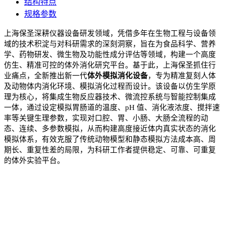
结构特点
规格参数
上海保圣深耕仪器设备研发领域，凭借多年
在生物工程与设备领
域的
技术积淀与对科研需求的深刻洞察，
旨在为食品科学、营养
学、药物研发、微生物及功能性成分评估等领域，构建一个高度
仿生、精准可控的体外消化研究平台。基于此，上海保圣抓住行
业痛点，
全新推出
新一代
体外模拟消化设备
，专为精准复刻人体
及动物体内消化环境、模拟消化过程而设计。该设备以仿生学原
理为核心，
将集成生物反应器技术、微流控系统与智能控制集成
一体，
通过
设定
模拟胃肠道的温度、
pH
值、消化液浓度、搅拌速
率等关键生理参数，
实现对口腔、胃、小肠、大肠全流程的动
态、连续、多参数模拟，从而
构建高度接近体内真实状态的消化
模拟体系，
有效克服了传统动物模型和静态模拟方法成本高、周
期长、重复性差的局限，
为科研工作者提供稳定、可靠、可重复
的体外实验平台。