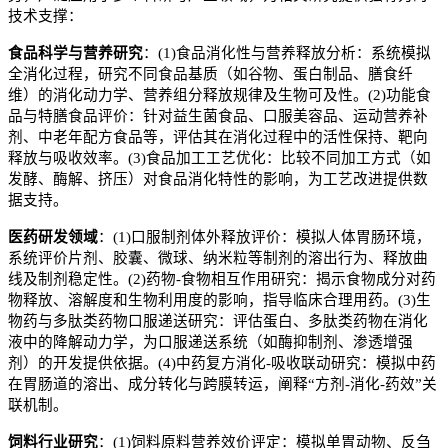
技术支撑：
食品科学与营养研究
：
(1)
食品消化性与营养释放分析：系统模拟
全消化过程，研究不同食品基质（如谷物、蛋白制品、膳食纤
维）的消化动力学、营养组分释放规律及生物可及性。
(2)
功能食
品与特膳食品评价：针对益生菌食品、口服美容品、运动营养补
剂、中老年配方食品等，评估其在消化过程中的活性保持、靶向
释放与吸收效率。
(3)
食品加工工艺优化：比较不同加工方式（如
发酵、酶解、挤压）对食品消化特性的影响，为工艺改进提供数
据支持。
医药研发领域
：
(1)
口服制剂体外释放评价：模拟人体胃肠环境，
系统评价片剂、胶囊、微球、纳米粒等制剂的溶出行为、释放曲
线及制剂稳定性。
(2)
药物
-
食物相互作用研究：揭示食物成分对药
物释放、溶解度和生物利用度的影响，指导临床合理用药。
(3)
生
物药与多肽类药物口服递送研究：评估蛋白、多肽类药物在消化
液中的降解动力学，为口服递送系统（如酶抑制剂、渗透增强
剂）的开发提供依据。
(4)
中药复方消化
-
吸收联动研究：模拟中药
在胃肠道的溶出、成分转化与跨膜转运，阐释
“
方剂
-
消化
-
药效
”
关
联机制。
饲料行业研究
：
(1)
饲料原料营养效价评定：模拟单胃动物、反刍