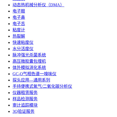
动态热机械分析仪（DMA）
电子眼
电子鼻
电子舌
粘度计
热裂解
快速粘度仪
水分活度仪
脉冲强光杀菌系统
高压微胶囊包埋机
体外模拟消化系统
GC-O气相色谱一嗅味仪
探头应用—通用系列
手持便携式氧气/二氧化碳分析仪
仪器租赁服务
样品检测服务
审计追踪模块
3Q验证服务