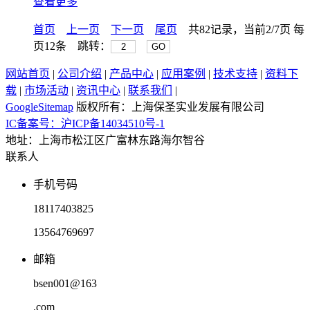
查看更多
首页
上一页
下一页
尾页
共82记录，当前2/7页 每
页12条 跳转：
GO
网站首页
|
公司介绍
|
产品中心
|
应用案例
|
技术支持
|
资料下
载
|
市场活动
|
资讯中心
|
联系我们
|
GoogleSitemap
版权所有：上海保圣实业发展有限公司
IC备案号：沪ICP备14034510号-1
地址：上海市松江区广富林东路海尔智谷
联系人
手机号码
18117403825
13564769697
邮箱
bsen001@163
.com